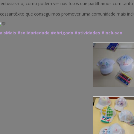
 e entusiasmo, como podem ver nas fotos que partilhamos com tanto 
ssantêxito que conseguimos promover uma comunidade mais inclusiva
aisMais
#solidariedade
#obrigado
#atividades
#inclusao