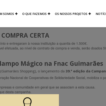
M SOMOS
O QUE FAZEMOS
OS NOSSOS PROJETOS
NOTÍC
 – COMPRA CERTA
 e entregaram à nossa instituição a quantia de 1.500€.
vel efetuada, ao nível de contrato de compra e venda, serão doados 
ilampo Mágico na Fnac Guimarães
C (Guimarães Shopping), o lançamento da
39.ª edição da Campan
eração Nacional de Cooperativas de Solidariedade Social, mobiliza o p
empresas e comunidade em geral que se associam a esta causa.
nque desta campanha.