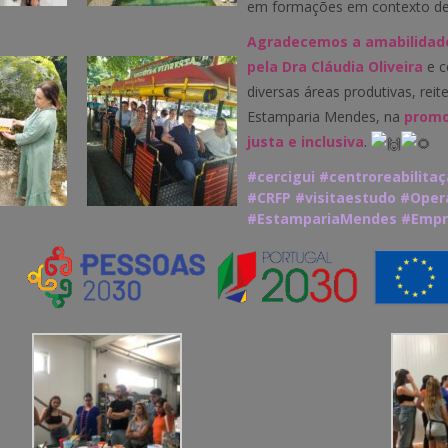
em formações em contexto de 
Agradecemos a amabilidad
pela Dra Cláudia Oliveira
e c
diversas áreas produtivas, rei
Estamparia Mendes, na
promo
justa e inclusiva
.
#cercigui
#centroreabilita
#CRFP
#visitaestudo
#Opera
#EstampariaMendes
#Empr