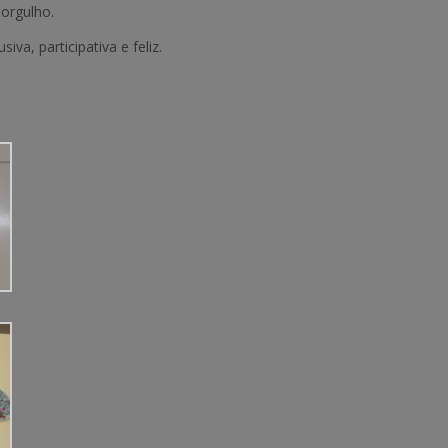
orgulho.
, participativa e feliz.