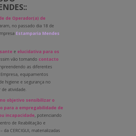
NDES::
de de Operador(a) de
zaram, no passado dia 18 de
 Empresa
Estamparia Mendes
ssante
e
elucidativa para os
 assim vão tomando
contacto
mpreendendo as diferentes
a Empresa, equipamentos
de higiene e segurança no
 de atividade.
o objetivo sensibilizar o
ão para a empregabilidade de
ou incapacidade
, potenciando
entro de Reabilitação e
– da CERCIGUI, materializadas