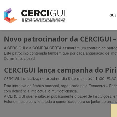
QUE
Novo patrocinador da CERCIGUI
A CERCIGUI e a COMPRA CERTA assinaram um contrato de patrocínio
Este patrocínio contempla também que por cada angariação de imó
Comments closed
CERCIGUI lança campanha do Pir
CERCIGUI oficializa, no próximo dia 8 de maio, às 11h00, FNA
Esta iniciativa de âmbito nacional, organizada pela Fenacerci – Fed
com deficiência intelectual e multideficiência.
A CERCIGUI quer enaltecer publicamente o papel de instituições, 
Estendemos o convite a toda a comunidade para se juntar ao arra