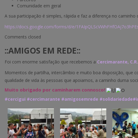
Comunidade em geral
A sua participação é simples, rápida e faz a diferença no caminho
https://docs.google.com/forms/d/e/1FAIpQLScVWhFHfOAj7o3h
Comments closed
::AMIGOS EM REDE::
Foi com enorme satisfação que recebemos a
Cercimarante, C.R.
Momentos de partilha, intercâmbio e muito boa disposição, que c
qualidade de vida às pessoas que apoiamos, a caminho duma socie
Muito obrigado por caminharem connosco!
#cercigui
#cercimarante
#amigosemrede
#solidariedade
#i