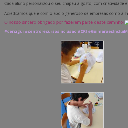
Cada aluno personalizou o seu chapéu a gosto, com criatividade
Acreditamos que é com o apoio generoso de empresas como a Ince
O nosso sincero obrigado por fazerem parte deste caminho!
#cercigui
#centrorecursosinclusao
#CRI
#GuimaraesIncluiM