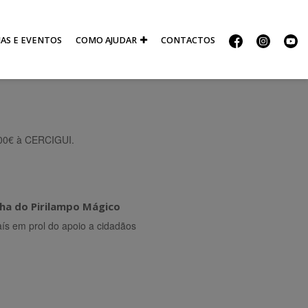
IAS E EVENTOS
COMO AJUDAR
CONTACTOS
500€ à CERCIGUI.
ha do Pirilampo Mágico
aís em prol do apoio a cidadãos