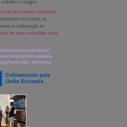
trabalho e estágios.
e com que fomos recebidos
onduzidos nesta visita, às
terando a colaboração da
ção de uma sociedade mais
çaoformaçaoprofissional
dorSerigrafiaEstamparia
egoParaTodos
#inclusao