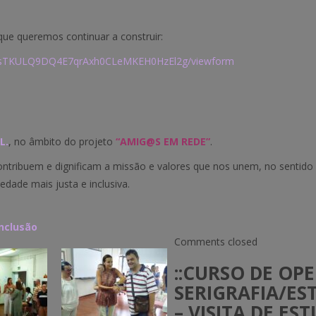
 que queremos continuar a construir:
PEsTKULQ9DQ4E7qrAxh0CLeMKEH0HzEl2g/viewform
L.
, no âmbito do projeto
“AMIG@S EM REDE”
.
ontribuem e dignificam a missão e valores que nos unem, no sentido
dade mais justa e inclusiva.
nclusão
Comments closed
::CURSO DE OP
SERIGRAFIA/ES
– VISITA DE ES