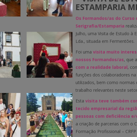
ESTAMPARIA ME
Os Formandos/as do Curso 
Serigrafia/Estamparia
reali
Julho, uma Visita de Estudo à
Lda., situada em Fermentões.
Foi uma
visita muito intere
nossos Formandos/as
, que
com a realidade laboral
, co
funções dos colaboradores n
utilizados, bem como normas 
trabalho relevantes neste setor
Esta
visita teve também com
tecido empresarial da regi
pessoas com deficiência e/
a criação de parcerias com o C
Formação Profissional – CRFP 