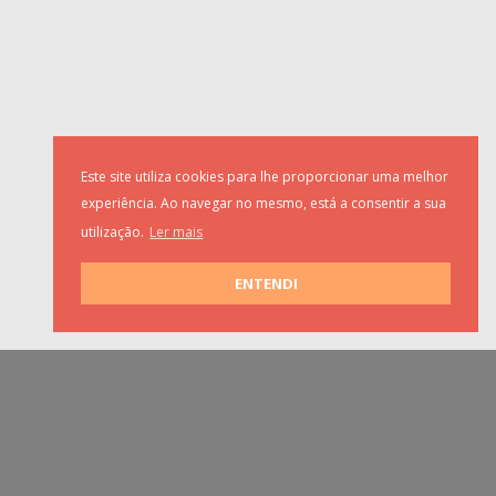
Este site utiliza cookies para lhe proporcionar uma melhor
experiência. Ao navegar no mesmo, está a consentir a sua
utilização.
Ler mais
ENTENDI