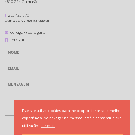
4810-274 Guimarães
T
253 423 370
(Chamada para a rede fixa nacional)
cercigui@cercigui.pt
Cercigui
Este site utiliza cookies para lhe proporcionar uma melhor
experiência. Ao navegar no mesmo, está a consentir a sua
utilização.
Ler mais
ENVIAR