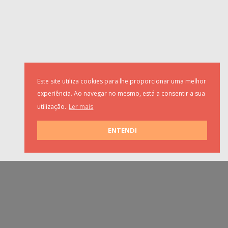
Este site utiliza cookies para lhe proporcionar uma melhor
experiência. Ao navegar no mesmo, está a consentir a sua
utilização.
Ler mais
ENTENDI