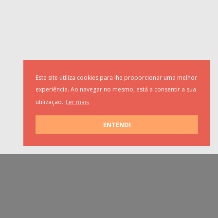
Este site utiliza cookies para lhe proporcionar uma melhor
experiência. Ao navegar no mesmo, está a consentir a sua
utilização.
Ler mais
ENTENDI