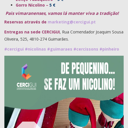
Gorro Nicolino –
5 €
Pais vimaranenses, vamos lá manter viva a tradição!
Reservas através de
marketing@cercigui.pt
Entregas na sede CERCIGUI
, Rua Comendador Joaquim Sousa
Oliveira, 525, 4810-274 Guimarães.
#
cercigui
#
nicolinas
#
guimaraes
#
cercissons
#
pinheiro