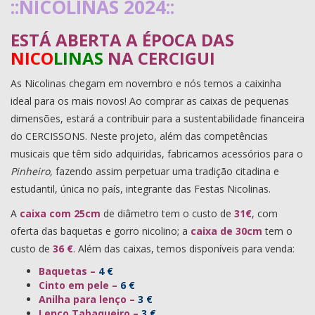
::NICOLINAS 2024::
ESTÁ ABERTA A ÉPOCA DAS
NICO
LINAS
NA CERCIGUI
As Nicolinas chegam em novembro e nós temos a caixinha
ideal para os mais novos! Ao comprar as caixas de pequenas
dimensões, estará a contribuir para a sustentabilidade financeira
do CERCISSONS. Neste projeto, além das competências
musicais que têm sido adquiridas, fabricamos acessórios para o
Pinheiro,
fazendo assim perpetuar uma tradição citadina e
estudantil, única no país, integrante das Festas Nicolinas.
A
caixa
com 25cm
de diâmetro tem o custo de
31€
, com
oferta das baquetas e gorro nicolino; a
caixa de 30cm
tem o
custo de
36 €
. Além das caixas, temos disponíveis para venda:
Baquetas –
4 €
Cinto em pele –
6 €
Anilha para lenço –
3 €
Lenço Tabaqueiro –
3 €