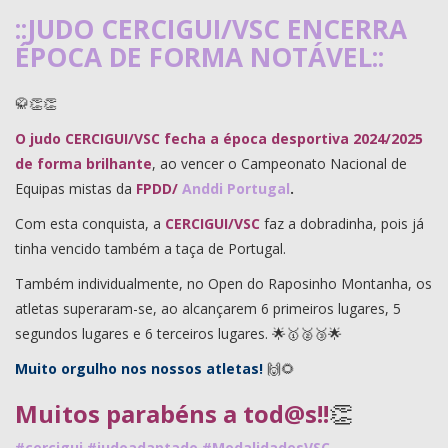
::JUDO CERCIGUI/VSC ENCERRA
ÉPOCA DE FORMA NOTÁVEL::
🥋👏👏
O judo CERCIGUI/VSC
fecha a época desportiva 2024/2025
de forma brilhante
, ao vencer o Campeonato Nacional de
Equipas mistas da
FPDD/
Anddi Portugal
.
Com esta conquista, a
CERCIGUI/VSC
faz a dobradinha, pois já
tinha vencido também a taça de Portugal.
Também individualmente, no Open do Raposinho Montanha, os
atletas superaram-se, ao alcançarem 6 primeiros lugares, 5
segundos lugares e 6 terceiros lugares. 🌟🥇🥈🥉🌟
Muito orgulho nos nossos atletas!
🙌🌻
Muitos parabéns a tod@s!!
👏
#cercigui
#judoadaptado
#ModalidadesVSC