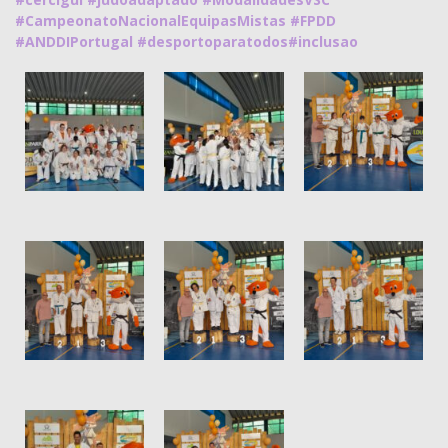
#CampeonatoNacionalEquipasMistas
#FPDD
#ANDDIPortugal
#desportoparatodos
#inclusao