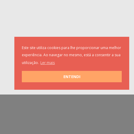
Este site utiliza cookies para lhe proporcionar uma melhor
experiência. Ao navegar no mesmo, está a consentir a sua
utilização.
Ler mais
ENTENDI