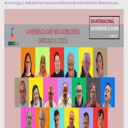
#cercigui
#diainternacionaldasindromedown
#inclusao