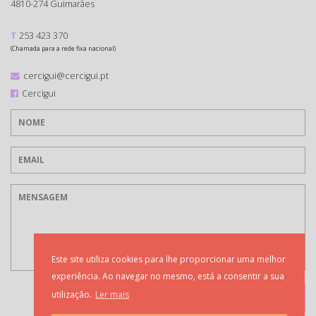
4810-274 Guimarães
T
253 423 370
(Chamada para a rede fixa nacional)
cercigui@cercigui.pt
Cercigui
Este site utiliza cookies para lhe proporcionar uma melhor
experiência. Ao navegar no mesmo, está a consentir a sua
utilização.
Ler mais
ENVIAR