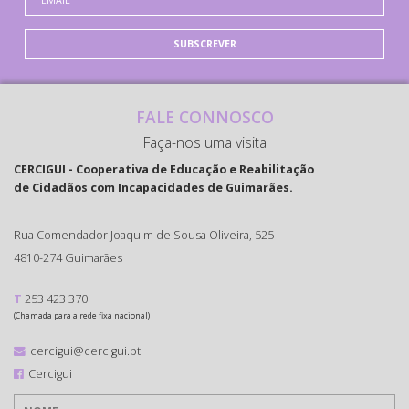
SUBSCREVER
FALE CONNOSCO
Faça-nos uma visita
CERCIGUI - Cooperativa de Educação e Reabilitação
de Cidadãos com Incapacidades de Guimarães.
Rua Comendador Joaquim de Sousa Oliveira, 525
4810-274 Guimarães
T
253 423 370
(Chamada para a rede fixa nacional)
cercigui@cercigui.pt
Cercigui