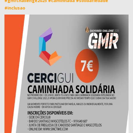
#gmrchallenge2025
#caminhada
#solidariedade
#inclusao