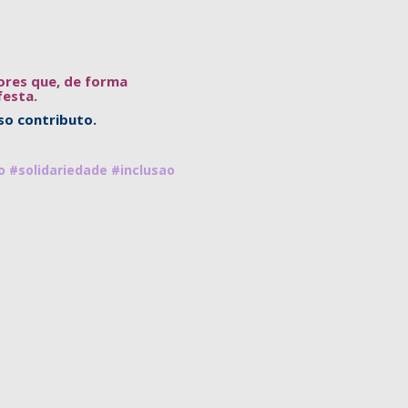
ores que, de forma
festa.
so contributo.
o
#solidariedade
#inclusao