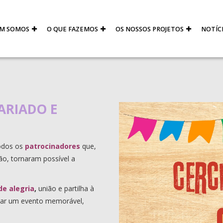
M SOMOS
O QUE FAZEMOS
OS NOSSOS PROJETOS
NOTÍC
GARIADO E
odos os
patrocinadores
que,
ão, tornaram possível a
e alegria
,
união e partilha à
riar um evento memorável,